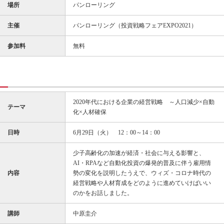
場所
パンローリング
主催
パンローリング（投資戦略フェアEXPO2021）
参加料
無料
2020年代における企業の経営戦略 ～人口減少×自動
テーマ
化×人材確保
日時
6月29日（火） 12：00～14：00
少子高齢化の加速が経済・社会に与える影響と、
AI・RPAなど自動化投資の爆発的普及に伴う雇用情
内容
勢の変化を説明したうえで、ウィズ・コロナ時代の
経営戦略や人材育成をどのように進めていけばいい
のかをお話しました。
講師
中原圭介