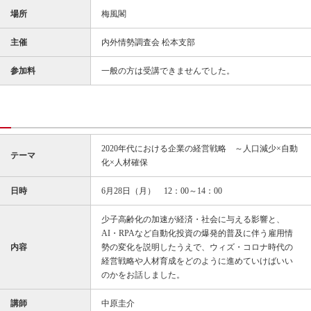
場所
梅風閣
主催
内外情勢調査会 松本支部
参加料
一般の方は受講できませんでした。
2020年代における企業の経営戦略 ～人口減少×自動
テーマ
化×人材確保
日時
6月28日（月） 12：00～14：00
少子高齢化の加速が経済・社会に与える影響と、
AI・RPAなど自動化投資の爆発的普及に伴う雇用情
内容
勢の変化を説明したうえで、ウィズ・コロナ時代の
経営戦略や人材育成をどのように進めていけばいい
のかをお話しました。
講師
中原圭介