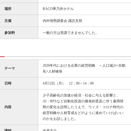
場所
RACO華乃井ホテル
主催
内外情勢調査会 諏訪支部
参加料
一般の方は受講できませんでした。
2020年代における企業の経営戦略 ～人口減少×自動
テーマ
化×人材確保
日時
4月12日（月） 12：00～14：00
少子高齢化の加速が経済・社会に与える影響と、
AI・RPAなど自動化投資の爆発的普及に伴う雇用情
内容
勢の変化を説明したうえで、ウィズ・コロナ時代の
経営戦略や人材育成をどのように進めていけばいい
のかをお話しました。
講師
中原圭介