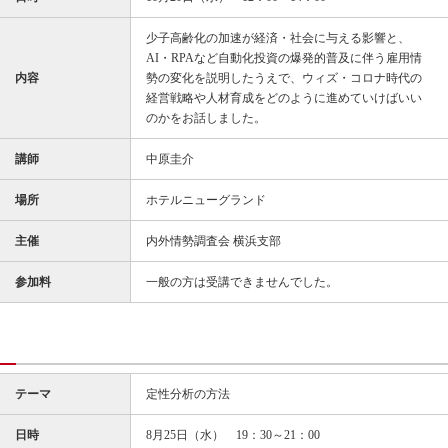
少子高齢化の加速が経済・社会に与える影響と、
AI・RPAなど自動化投資の爆発的普及に伴う雇用情
内容
勢の変化を説明したうえで、ウィズ・コロナ時代の
経営戦略や人材育成をどのように進めていけばいい
のかをお話しました。
講師
中原圭介
場所
ホテルニューグランド
主催
内外情勢調査会 横浜支部
参加料
一般の方は受講できませんでした。
テーマ
定性分析の方法
日時
8月25日（水） 19：30～21：00