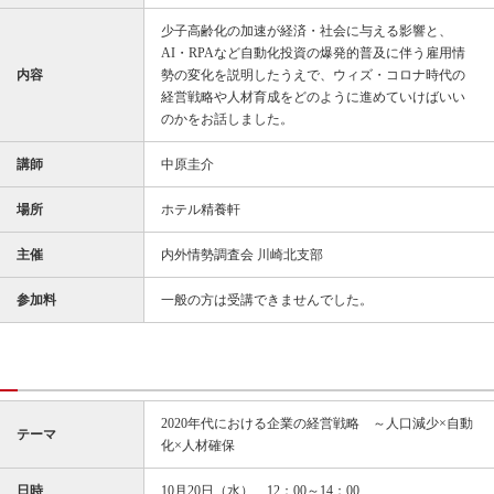
少子高齢化の加速が経済・社会に与える影響と、
AI・RPAなど自動化投資の爆発的普及に伴う雇用情
内容
勢の変化を説明したうえで、ウィズ・コロナ時代の
経営戦略や人材育成をどのように進めていけばいい
のかをお話しました。
講師
中原圭介
場所
ホテル精養軒
主催
内外情勢調査会 川崎北支部
参加料
一般の方は受講できませんでした。
2020年代における企業の経営戦略 ～人口減少×自動
テーマ
化×人材確保
日時
10月20日（水） 12：00～14：00