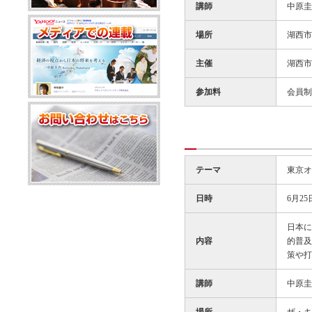
講師
中原圭
場所
湖西市
主催
湖西市
参加料
会員制
テーマ
東京オ
日時
6月25
日本に
内容
的普及
策や打
講師
中原圭