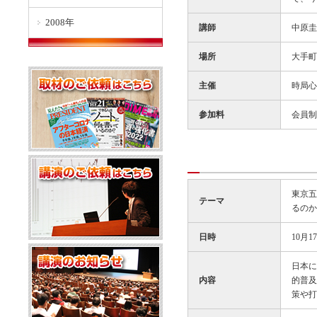
2008年
講師
中原圭
場所
大手町
主催
時局心
参加料
会員制
東京五
テーマ
るのか
日時
10月1
日本に
内容
的普及
策や打