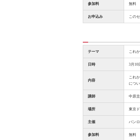
参加料
無料
お申込み
このセ
テーマ
これか
日時
3月10
これか
内容
につい
講師
中原圭
場所
東京ド
主催
パンロ
参加料
無料