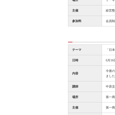
場所
ザ・キ
主催
経営塾
参加料
会員制
テーマ
「日本
日時
6月16
今後の
内容
ました
講師
中原圭
場所
第一商
主催
第一商