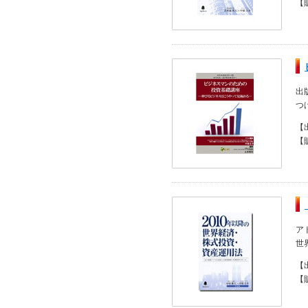
【
出
つ
【
【
ア
世
【
【