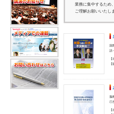
業務に集中するため、
ご理解お願いいたし
国
語
【
【
脳
己
【