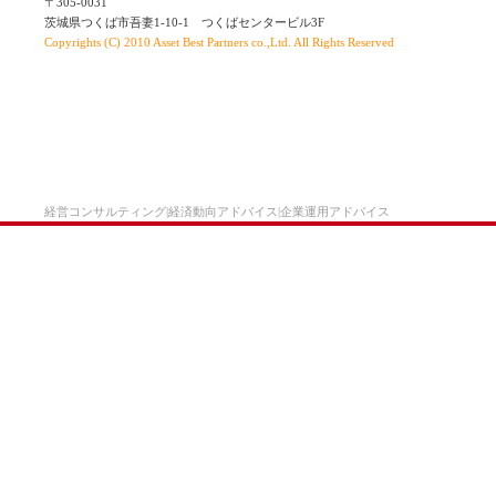
〒305-0031
茨城県つくば市吾妻1-10-1 つくばセンタービル3F
Copyrights (C) 2010 Asset Best Partners co.,Ltd. All Rights Reserved
経営コンサルティング|経済動向アドバイス|企業運用アドバイス