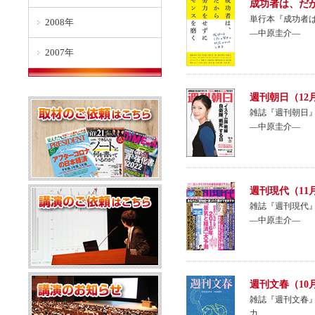
成功者は、だ
単行本『成功者
2008年
―中原圭介―
2007年
週刊朝日（12
雑誌『週刊朝日』
―中原圭介―
週刊現代（11
雑誌『週刊現代』
―中原圭介―
週刊文春（10
雑誌『週刊文春』
力