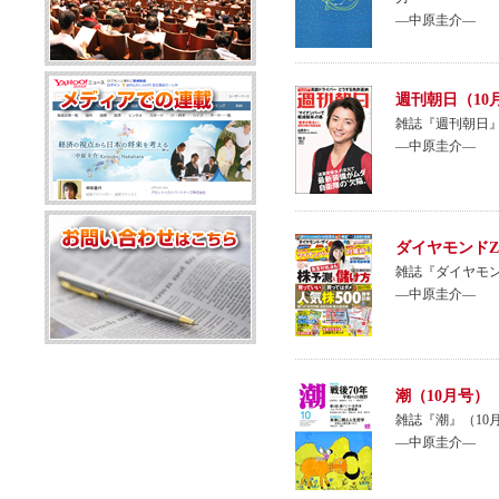
―中原圭介―
週刊朝日（10
雑誌『週刊朝日』
―中原圭介―
ダイヤモンドZa
雑誌『ダイヤモン
―中原圭介―
潮（10月号）
雑誌『潮』（1
―中原圭介―